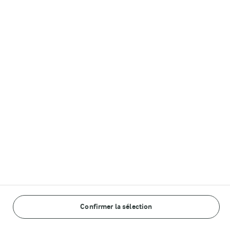
D'autres sites Arla
Castello®
Lurpak®
Arla in other countries
© Arla Foods amba 2026
Reopen cookie popup
Politique de confidentialité
Conditions générales d'utilisation du site internet
Confirmer la sélection
Cookie Policy