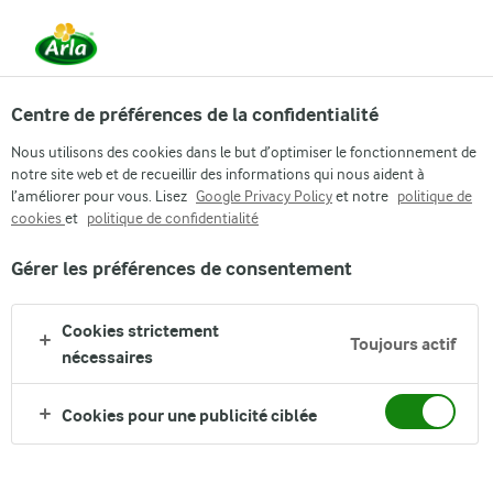
Strategy
Mission
Vision
Centre de préférences de la confidentialité
Nous utilisons des cookies dans le but d’optimiser le fonctionnement de
notre site web et de recueillir des informations qui nous aident à
l’améliorer pour vous. Lisez
Google Privacy Policy
et notre
politique de
cookies
et
politique de confidentialité
Gérer les préférences de consentement
OUR STRATEGY: FUTURE26
IT'S TIME TO DEFINE
Cookies strictement
Toujours actif
THE FUTURE OF
nécessaires
DAIRY
Cookies pour une publicité ciblée