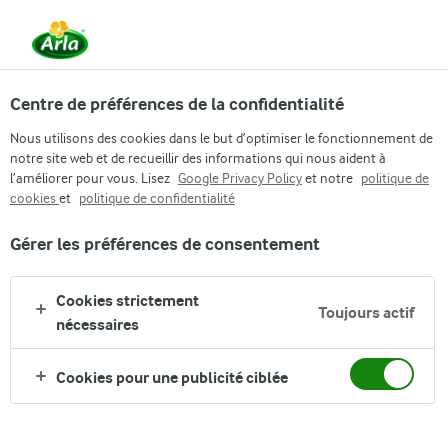
Centre de préférences de la confidentialité
Une coopérative laitière
Nous utilisons des cookies dans le but d’optimiser le fonctionnement de
NOUS SOMMES UNE ENTREPRISE QUI
notre site web et de recueillir des informations qui nous aident à
l’améliorer pour vous. Lisez
APPARTIENT A SES FERMIERS
Google Privacy Policy
et notre
politique de
cookies
et
politique de confidentialité
Arla appartient à des fermiers qui produisent la
Gérer les préférences de consentement
majeure partie de notre lait
Cookies strictement
RENCONTREZ NOS FERMIERS
Toujours actif
nécessaires
Cookies pour une publicité ciblée