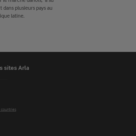
ur le marché danois, a su
t dans plusieurs pays au
que latine.
s sites Arla
r countries