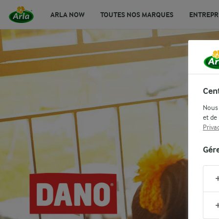
ARLA NOW
TOUTES NOS MARQUES
ENTREPR
Cent
Nous 
et de
Priva
Gér