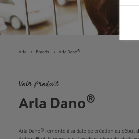
Arla
›
Brands
›
Arla Dano®
Voir Produit
Arla Dano®
Arla Dano® remonte à sa date de création au début 