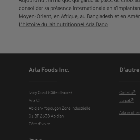
Aujourd'hui, la marque qui garde sa place de choix s
consolider sa présence internationale en s’implantan
Moyen-Orient, en Afrique, au Bangladesh et en Améri
L’histoire
du lait
nutritionnel Arla Dano
Arla Foods Inc.
D'autre
Ivory Coast (Côte d'Ivoire)

Castello®
Arla CI

Lurpak®
Abidjan- Yopougon Zone Industrielle

Arla in othe
01 BP 2638 Abidjan

Côte d'Ivoire

Senegal
