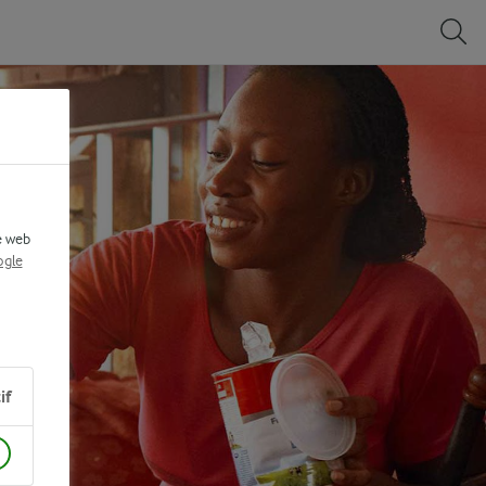
e web
gle
if